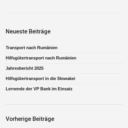
Neueste Beiträge
Transport nach Rumänien
Hilfsgütertransport nach Rumänien
Jahresbericht 2025
Hilfsgütertransport in die Slowakei
Lernende der VP Bank im Einsatz
Vorherige Beiträge